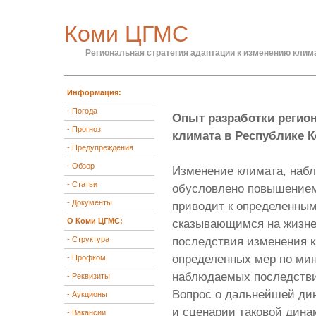
Коми ЦГМС
Региональная стратегия адаптации к изменению клим
Информация:
- Погода
Опыт разработки регион
- Прогноз
климата в Республике К
- Предупреждения
- Обзор
Изменение климата, наб
- Статьи
обусловлено повышением
- Документы
приводит к определенны
О Коми ЦГМС:
сказывающимся на жизне
- Структура
последствия изменения 
определенных мер по мин
- Профком
наблюдаемых последствий
- Реквизиты
Вопрос о дальнейшей ди
- Аукционы
и сценарии таковой дина
- Вакансии