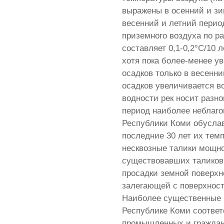
выражены в осенний и зи
весенний и летний пери
приземного воздуха по р
составляет 0,1-0,2°С/10 
хотя пока более-менее у
осадков только в весенни
осадков увеличивается в
водности рек носит разн
период наиболее неблаг
Республики Коми обуслав
последние 30 лет их темп
несквозные талики мощно
существовавших таликов 
просадки земной поверхно
залегающей с поверхности
Наиболее существенные 
Республике Коми соотве
промышленных и граждан