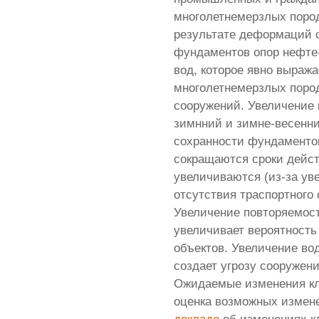
многолетнемерзлых пород
результате деформаций с
фундаментов опор нефте-
вод, которое явно выража
многолетнемерзлых пород
сооружений. Увеличение 
зимнний и зимне-весенни
сохранности фундаментов
сокращаются сроки дейст
увеличиваются (из-за ув
отсутствия траспортного
Увеличение повторяемост
увеличивает вероятност
объектов. Увеличение во
создает угрозу сооружени
Ожидаемые изменения кл
оценка возможных измене