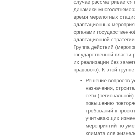
случае рассматривается 
динамики многолетнемерз
время мерзлотных стацио
адаптационных мероприя
органами государственно
адаптационной стратегии
Группа действий (меропр
государственной власти 
их реализации без заметн
правового). К этой групп
Решение вопросов у
назначения, строит
сети (региональной)
повышению повторяе
требований к проек
учитывающих измене
мероприятий по уме
климата для жизнед