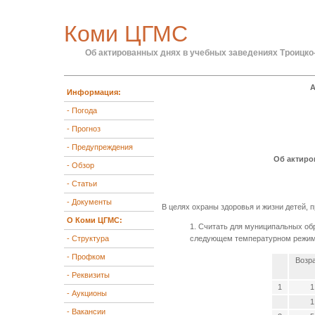
Коми ЦГМС
Об актированных днях в учебных заведениях Троицко
А
Информация:
- Погода
- Прогноз
- Предупреждения
Об актиро
- Обзор
- Статьи
- Документы
В целях охраны здоровья и жизни детей,
О Коми ЦГМС:
1. Считать для муниципальных об
- Структура
следующем температурном режиме
- Профком
Возр
- Реквизиты
1
1
- Аукционы
1
- Вакансии