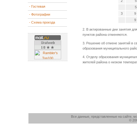
2
5
- Гостевая
5
3
9
- Фотографии
9
- Схема проезда
2. В актированные дни занятия д
пунктов района отменяются.
3. Решение об отмене занятий в 
образования муниципального райо
4. Отделу образования муниципал
жителей района о низком темпера
Все данные, представленные на сайте, м
© 20