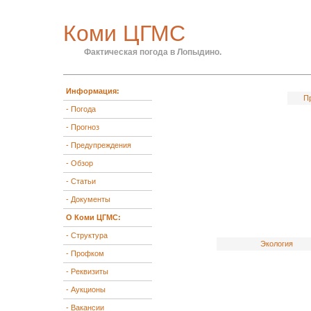
Коми ЦГМС
Фактическая погода в Лопыдино.
Информация:
Пр
- Погода
- Прогноз
- Предупреждения
- Обзор
- Статьи
- Документы
О Коми ЦГМС:
- Структура
Экология
- Профком
- Реквизиты
- Аукционы
- Вакансии