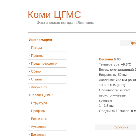
Коми ЦГМС
Фактическая погода в Весляне.
Информация:
Про
- Погода
- Прогноз
Весляна
6:00
- Предупреждения
Температура:
+9.6°C
Ветер:
юго-западный 2
- Обзор
Видимость:
50 км
- Статьи
Давление:
752 мм рт. ст
1002.1 гПа (+0.2)
- Документы
Облачность:
7-8/2-3
О Коми ЦГМС:
перисто-кучевые
кучевые
- Структура
1 - 1,5 км
- Профком
Осадки за 12 часов:
0 
- Реквизиты
- Аукционы
Экология
- Вакансии