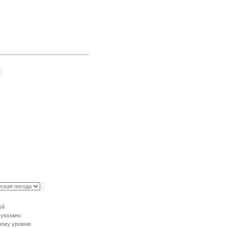
ей
 указано
днему уровню