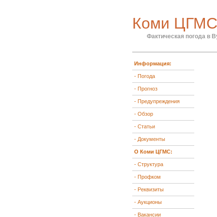
Коми ЦГМ
Фактическая погода в В
Информация:
- Погода
- Прогноз
- Предупреждения
- Обзор
- Статьи
- Документы
О Коми ЦГМС:
- Структура
- Профком
- Реквизиты
- Аукционы
- Вакансии