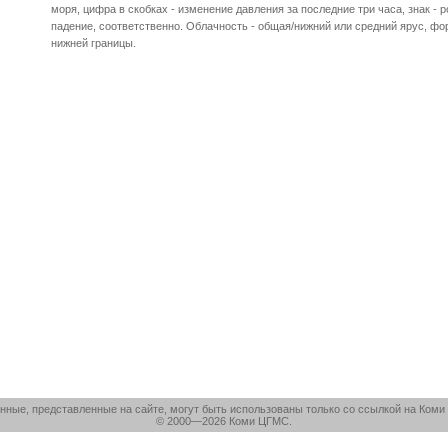
моря, цифра в скобках - изменение давления за последние три часа, знак - р
падение, соответственно. Облачность - общая/нижний или средний ярус, фо
нижней границы.
нные, представленные на сайте, могут быть использованы только со ссылкой на Ком
© 2000—2026 Коми ЦГМС.