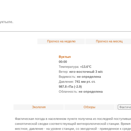
С
уктыле.
Прогноз на неделю
Прогноз на месяц
Вуктыл
00:00
Температура:
+13.6°C
Ветер:
юго-восточный 3 м/с
Видимость:
не определена
Давление:
741 мм рт. ст.
987.8 гПа (-2.9)
Облачность:
не определена
Экология
Обзоры
Фактическая погода в населенном пункте получена из последней поступивш
синоптической сводки соответствующей метеорологической станции. Время
местное, давление - на уровне станции, со звездочкой - приведенное к сре